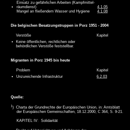
Einsatz zu gefährlichen Arbeiten (Kampfmittel-
•
räumdienst)
4.1.05
Mangel an fließendem Wasser und Hygiene
4.1.08
Die belgischen Besatzungstruppen in Porz 1951 - 2004
Verstöße
Kapitel
•
Keine öffentlichen, rechtlichen oder
behördlichen Verstöße feststellbar.
Migranten in Porz 1945 bis heute
Problem
Kapitel
•
Unzureichende Infrastruktur
6.2.03
Quelle:
1
) Charta der Grundrechte der Europäischen Union, in: Amtsblatt
der Europäischen Gemeinschaften, 18.12.2000, C 364, S. 9-21.
KAPITEL IV: Solidarität