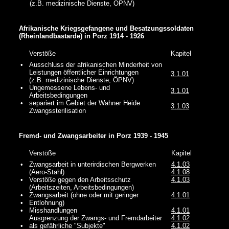
(z.B. medizinische Dienste, ÖPNV)
Afrikanische Kriegsgefangene und Besatzungssoldaten
(Rheinlandbastarde) in Porz
1914 - 1926
Verstöße
Kapitel
•
Ausschluss der afrikanischen Minderheit von
Leistungen öffentlicher Einrichtungen
3.1.01
(z.B. medizinische Dienste, ÖPNV)
•
Ungemessene Lebens- und
3.1.01
Arbeitsbedingungen
•
separiert im Gebiet der Wahner Heide
3.1.03
Zwangssterilisation
Fremd- und Zwangsarbeiter in Porz 1939 - 1945
Verstöße
Kapitel
•
Zwangsarbeit in unterirdischen Bergwerken
4.1.03
(Aero-Stahl)
4.1.08
•
Verstöße gegen den Arbeitsschutz
4.1.03
(Arbeitszeiten, Arbeitsbedingungen)
•
Zwangsarbeit (ohne oder mit geringer
4.1.01
•
Entlohnung)
•
Misshandlungen
4.1.01
Ausgrenzung der Zwangs- und Fremdarbeiter
4.1.02
•
als gefährliche "Subjekte"
4.1.02