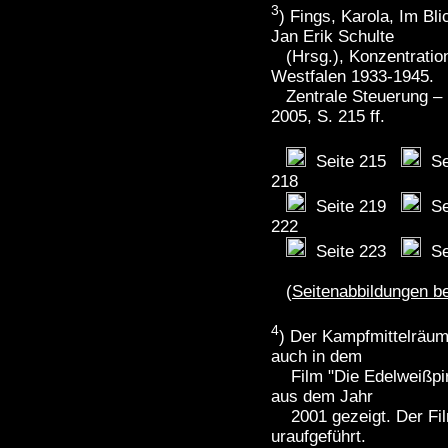
3
) Fings, Karola, Im Bli
Jan Erik Schulte
(Hrsg.), Konzentration
Westfalen 1933-1945.
Zentrale Steuerung – R
2005, S. 215 ff.
Seite 215
Se
218
Seite 219
Se
222
Seite 223
Se
(
Seitenabbildungen b
4
) Der Kampfmittelräum
auch in dem
Film "Die Edelweißpir
aus dem Jahr
2001 gezeigt. Der Film
uraufgeführt.