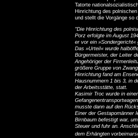
Tatorte nationalsozialistis
Hinrichtung des polnischen 
und stellt die Vorgänge so 
"Die Hinrichtung des polni
Porz erfolgte im August 1
er vor ein »Sondergericht« g
Das »Urteil« wurde halböffe
Bürgermeister, der Leiter
Angehöriger der Firmenlei
größere Gruppe von Zwangs
Hinrichtung fand am Ensen
Hausnummern 1 bis 3, in de
der Arbeitsstätte, statt.
Kasimir Troc wurde in ein
Gefangenentransportwagen 
musste dann auf den Rücks
Einer der Gestapomänner le
Birnbaum befestigt war, um
Steuer und fuhr an. Anschl
dem Erhängten vorbeimars