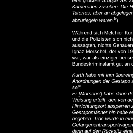
eine größere Gruppe von Zw
Kameraden zusehen. Die Hi
Tatortes, aber an abgelegene
5
abzuriegeln waren.
)
Während sich Melchior Kurt
und die Polizisten sich nic
aussagten, nichts Genauer
Ignaz Morschel, der von 19
war, war als einziger bei s
Bundeskriminalamt gut an d
Kurth habe mit ihm überein
Anordnungen der Gestapo zu
sei".
Er [Morschel] habe dann de
Weisung erteilt, den von 
Hinrichtungsort absperren z
Gestapomänner hin habe er
begeben. Troc wurde in ei
Gefangenentransportwagen 
dann auf den Rücksitz eine